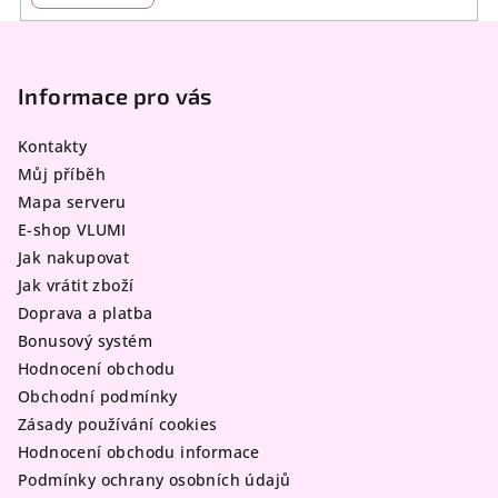
Z
á
p
Informace pro vás
a
Kontakty
t
Můj příběh
í
Mapa serveru
E-shop VLUMI
Jak nakupovat
Jak vrátit zboží
Doprava a platba
Bonusový systém
Hodnocení obchodu
Obchodní podmínky
Zásady používání cookies
Hodnocení obchodu informace
Podmínky ochrany osobních údajů