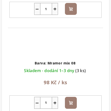
−
+
Do
košíku
Barva: Mramor mix 08
Skladem - dodání 1–3 dny
(3 ks)
98 Kč
/ ks
−
+
Do
košíku