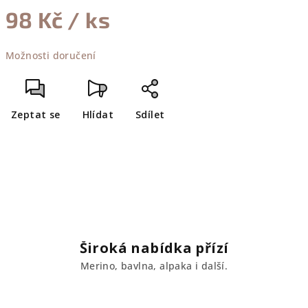
98 Kč
/ ks
Měrná
Možnosti doručení
cena:
Zeptat se
Hlídat
Sdílet
Široká nabídka přízí
Merino, bavlna, alpaka i další.