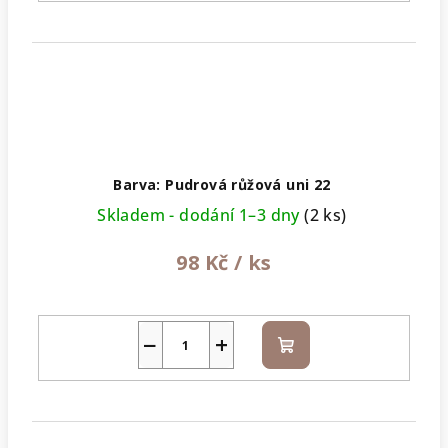
Barva: Pudrová růžová uni 22
Skladem - dodání 1–3 dny
(2 ks)
98 Kč
/ ks
−
+
Do
košíku