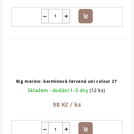
−
+
Do
košíku
Big merino: karmínová červená uni colour 27
Skladem - dodání 1–3 dny
(12 ks)
98 Kč
/ ks
−
+
Do