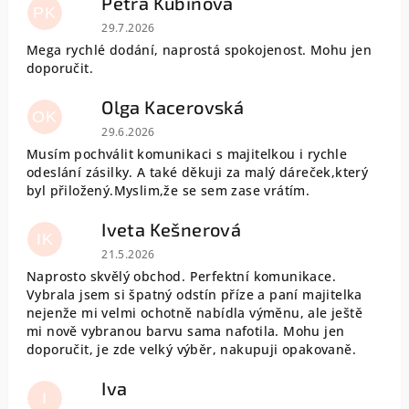
Petra Kubínová
PK
Hodnocení obchodu je 5 z 5 hvězdiček.
29.7.2026
Mega rychlé dodání, naprostá spokojenost. Mohu jen
doporučit.
Olga Kacerovská
OK
Hodnocení obchodu je 5 z 5 hvězdiček.
29.6.2026
Musím pochválit komunikaci s majitelkou i rychle
odeslání zásilky. A také děkuji za malý dáreček,který
byl přiložený.Myslim,že se sem zase vrátím.
Iveta Kešnerová
IK
Hodnocení obchodu je 5 z 5 hvězdiček.
21.5.2026
Naprosto skvělý obchod. Perfektní komunikace.
Vybrala jsem si špatný odstín příze a paní majitelka
nejenže mi velmi ochotně nabídla výměnu, ale ještě
mi nově vybranou barvu sama nafotila. Mohu jen
doporučit, je zde velký výběr, nakupuji opakovaně.
Iva
I
Hodnocení obchodu je 5 z 5 hvězdiček.