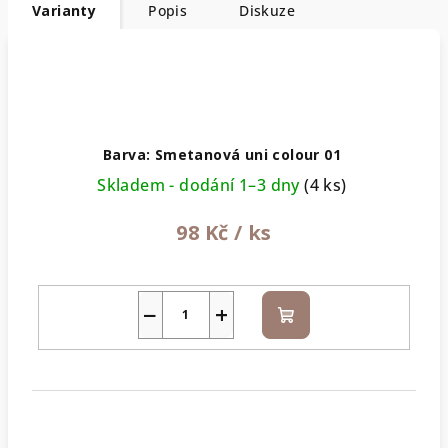
Varianty
Popis
Diskuze
Barva: Smetanová uni colour 01
Skladem - dodání 1–3 dny
(4 ks)
98 Kč
/ ks
−
+
Do
košíku