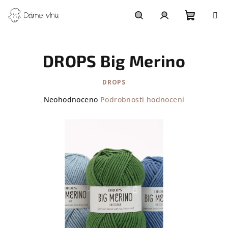
Přejít
na
obsah
Nákupn
Hledat
Přihlášení
DROPS Big Merino
košík
DROPS
Průměrné
Neohodnoceno
Podrobnosti hodnocení
hodnocení
produktu
je
0,0
z
5
hvězdiček.