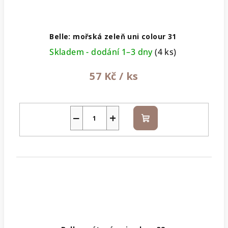
Belle: mořská zeleň uni colour 31
Skladem - dodání 1–3 dny
(4 ks)
57 Kč
/ ks
−
+
Do
košíku