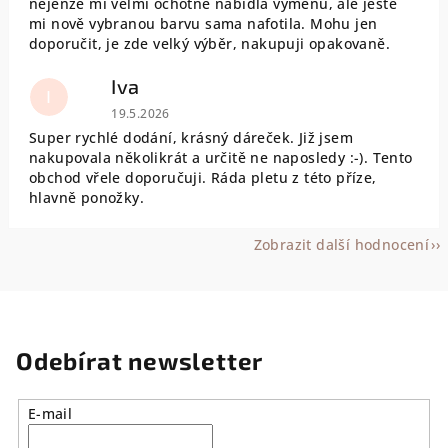
nejenže mi velmi ochotně nabídla výměnu, ale ještě
mi nově vybranou barvu sama nafotila. Mohu jen
doporučit, je zde velký výběr, nakupuji opakovaně.
Iva
I
Hodnocení obchodu je 5 z 5 hvězdiček.
19.5.2026
Super rychlé dodání, krásný dáreček. Již jsem
nakupovala několikrát a určitě ne naposledy :-). Tento
obchod vřele doporučuji. Ráda pletu z této příze,
hlavně ponožky.
Zobrazit další hodnocení
Odebírat newsletter
E-mail