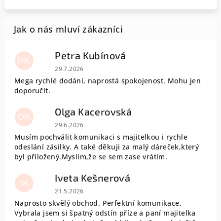
Petra Kubínová
PK
Hodnocení obchodu je 5 z 5 hvězdiček.
29.7.2026
Mega rychlé dodání, naprostá spokojenost. Mohu jen
doporučit.
Olga Kacerovská
OK
Hodnocení obchodu je 5 z 5 hvězdiček.
29.6.2026
Musím pochválit komunikaci s majitelkou i rychle
odeslání zásilky. A také děkuji za malý dáreček,který
byl přiložený.Myslim,že se sem zase vrátím.
Iveta Kešnerová
IK
Hodnocení obchodu je 5 z 5 hvězdiček.
21.5.2026
Naprosto skvělý obchod. Perfektní komunikace.
Vybrala jsem si špatný odstín příze a paní majitelka