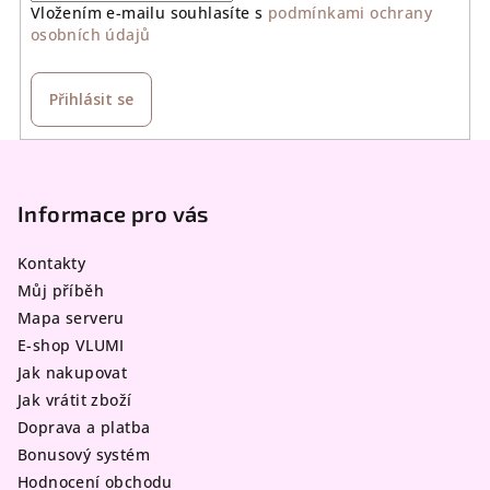
Vložením e-mailu souhlasíte s
podmínkami ochrany
osobních údajů
Přihlásit se
Z
á
p
Informace pro vás
a
Kontakty
t
Můj příběh
í
Mapa serveru
E-shop VLUMI
Jak nakupovat
Jak vrátit zboží
Doprava a platba
Bonusový systém
Hodnocení obchodu