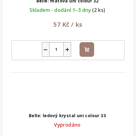
Belle: mátová uni colour 32
Skladem - dodání 1–3 dny
(2 ks)
57 Kč
/ ks
−
+
Do
košíku
Belle: ledový krystal uni colour 33
Vyprodáno