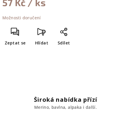
57 Kč
/ ks
Měrná
Možnosti doručení
cena:
Zeptat se
Hlídat
Sdílet
Široká nabídka přízí
Merino, bavlna, alpaka i další.