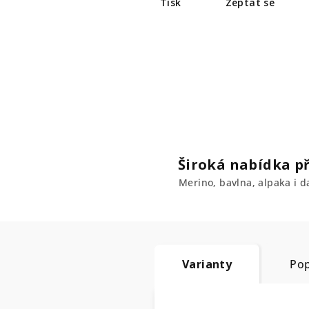
Tisk
Zeptat se
Široká nabídka př
Merino, bavlna, alpaka i da
Varianty
Pop