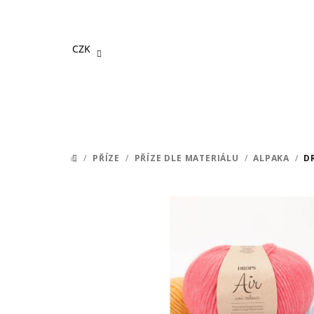
Přejít
na
obsah
CZK
/
PŘÍZE
/
PŘÍZE DLE MATERIÁLU
/
ALPAKA
/
D
DOMŮ