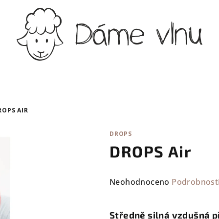
ROPS AIR
DROPS
DROPS Air
Průměrné
Neohodnoceno
Podrobnost
hodnocení
produktu
Středně silná vzdušná p
je