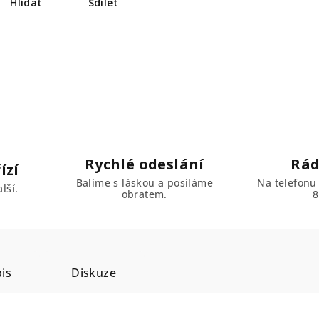
Hlídat
Sdílet
Rychlé odeslání
Rád
ízí
Balíme s láskou a posíláme
Na telefonu
lší.
obratem.
8
is
Diskuze