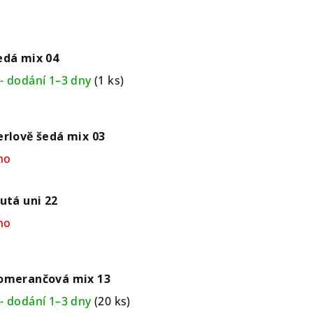
edá mix 04
- dodání 1–3 dny
(1 ks)
erlově šedá mix 03
no
lutá uni 22
no
Pomerančová mix 13
- dodání 1–3 dny
(20 ks)