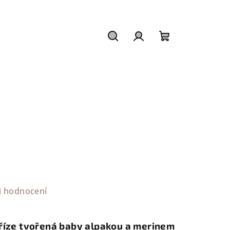
Hledat
Přihlášení
Nákupní
košík
i hodnocení
říze tvořená baby alpakou a merinem