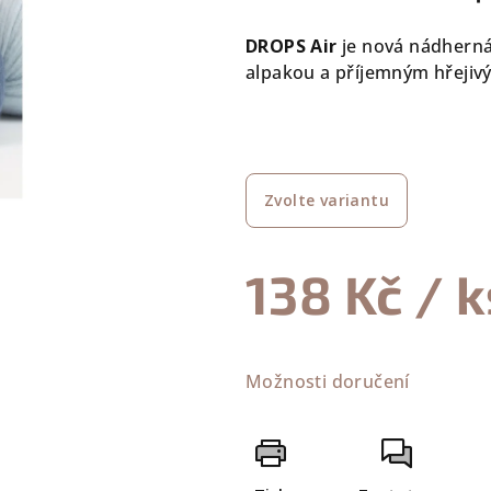
0,0
DROPS Air
je nová nádherná
z
alpakou a příjemným hřeji
5
hvězdiček.
Zvolte variantu
138 Kč
/ k
Měrná
cena:
Možnosti doručení