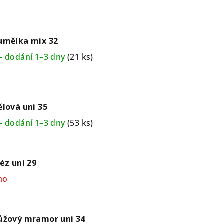
umělka mix 32
- dodání 1–3 dny
(21 ks)
ělová uni 35
- dodání 1–3 dny
(53 ks)
léz uni 29
no
ůžový mramor uni 34