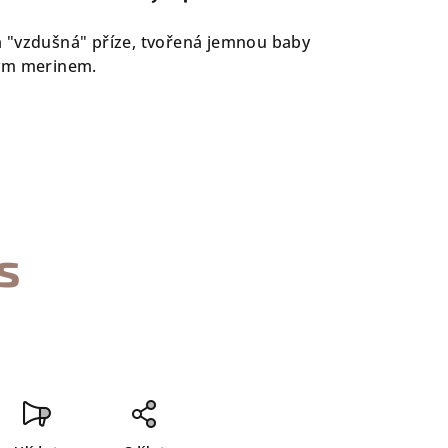
 "vzdušná" příze, tvořená jemnou baby
vým merinem.
s