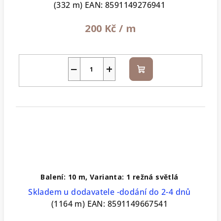
(332 m)
EAN:
8591149276941
200 Kč
/ m
−
+
Do
košíku
Balení: 10 m, Varianta: 1 režná světlá
Skladem u dodavatele -dodání do 2-4 dnů
(1164 m)
EAN:
8591149667541