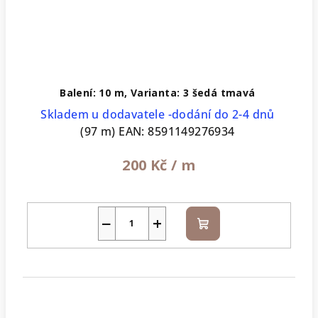
Balení: 10 m, Varianta: 3 šedá tmavá
Skladem u dodavatele -dodání do 2-4 dnů
(97 m)
EAN:
8591149276934
200 Kč
/ m
−
+
Do
košíku