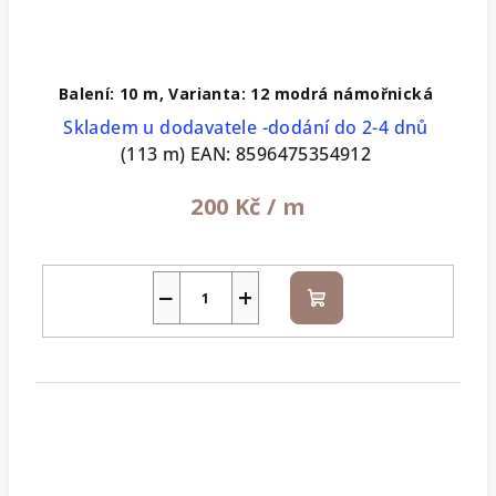
Balení: 10 m, Varianta: 12 modrá námořnická
Skladem u dodavatele -dodání do 2-4 dnů
(113 m)
EAN:
8596475354912
200 Kč
/ m
−
+
Do
košíku