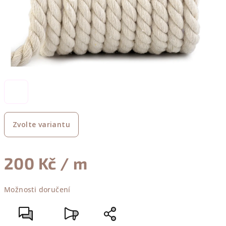
Zvolte variantu
200 Kč
/ m
Měrná
Možnosti doručení
cena: