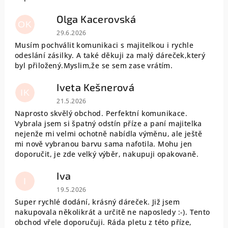
Olga Kacerovská
OK
Hodnocení obchodu je 5 z 5 hvězdiček.
29.6.2026
Musím pochválit komunikaci s majitelkou i rychle
odeslání zásilky. A také děkuji za malý dáreček,který
byl přiložený.Myslim,že se sem zase vrátím.
Iveta Kešnerová
IK
Hodnocení obchodu je 5 z 5 hvězdiček.
21.5.2026
Naprosto skvělý obchod. Perfektní komunikace.
Vybrala jsem si špatný odstín příze a paní majitelka
nejenže mi velmi ochotně nabídla výměnu, ale ještě
mi nově vybranou barvu sama nafotila. Mohu jen
doporučit, je zde velký výběr, nakupuji opakovaně.
Iva
I
Hodnocení obchodu je 5 z 5 hvězdiček.
19.5.2026
Super rychlé dodání, krásný dáreček. Již jsem
nakupovala několikrát a určitě ne naposledy :-). Tento
obchod vřele doporučuji. Ráda pletu z této příze,