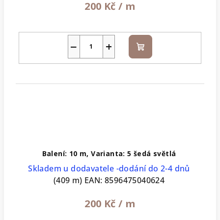
200 Kč
/ m
−
+
Do
košíku
Balení: 10 m, Varianta: 5 šedá světlá
Skladem u dodavatele -dodání do 2-4 dnů
(409 m)
EAN:
8596475040624
200 Kč
/ m