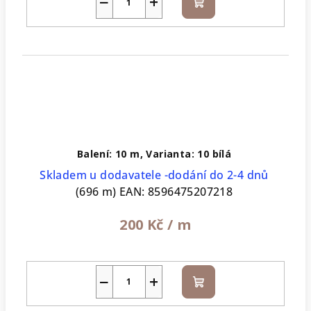
−
+
Do
košíku
Balení: 10 m, Varianta: 10 bílá
Skladem u dodavatele -dodání do 2-4 dnů
(696 m)
EAN:
8596475207218
200 Kč
/ m
−
+
Do
košíku