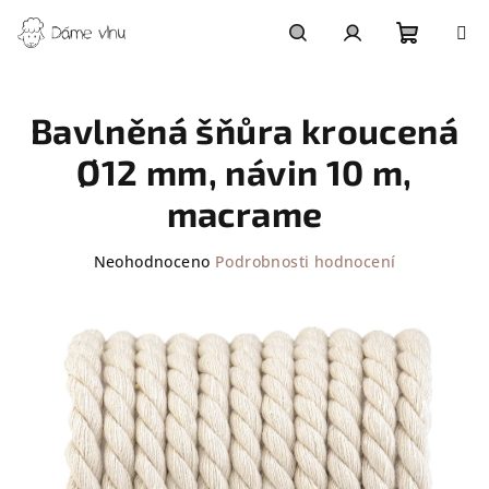
Přejít
na
obsah
Nákupn
Hledat
Přihlášení
Bavlněná šňůra kroucená
košík
Ø12 mm, návin 10 m,
macrame
Průměrné
Neohodnoceno
Podrobnosti hodnocení
hodnocení
produktu
je
0,0
z
5
hvězdiček.