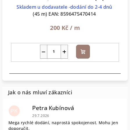
Skladem u dodavatele -dodání do 2-4 dnů
(45 m)
EAN:
8596475470414
200 Kč
/ m
−
+
Do
košíku
Petra Kubínová
PK
Hodnocení obchodu je 5 z 5 hvězdiček.
29.7.2026
Mega rychlé dodání, naprostá spokojenost. Mohu jen
doporučit.