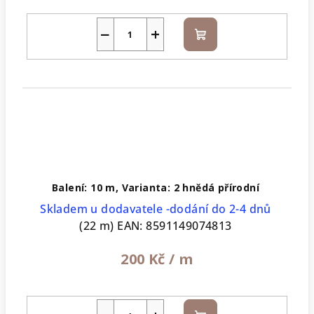
−
+
Do
košíku
Balení: 10 m, Varianta: 2 hnědá přírodní
Skladem u dodavatele -dodání do 2-4 dnů
(22 m)
EAN:
8591149074813
200 Kč
/ m