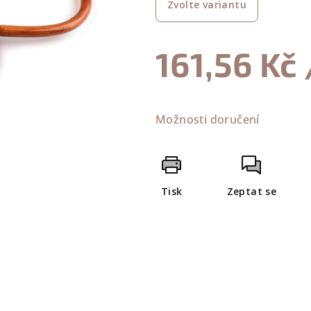
Zvolte variantu
je
0,0
z
161,56 Kč
5
hvězdiček.
Měrná
cena:
Možnosti doručení
Tisk
Zeptat se