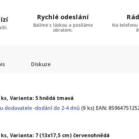
Rychlé odeslání
Rád
ízí
Balíme s láskou a posíláme
Na telefonu
lší.
obratem.
8
is
Diskuze
2 ks, Varianta: 5 hnědá tmavá
u dodavatele -dodání do 2-4 dnů
(9 ks)
EAN:
8596475125
2 ks, Varianta: 7 (13x17,5 cm) červenohnědá