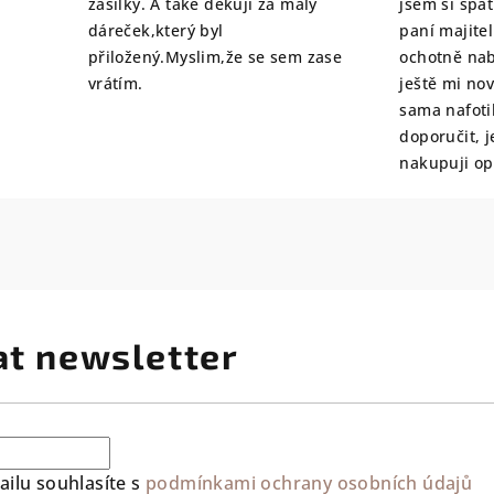
zásilky. A také děkuji za malý
jsem si špat
dáreček,který byl
paní majite
přiložený.Myslim,že se sem zase
ochotně nab
vrátím.
ještě mi no
sama nafoti
doporučit, j
nakupuji o
at newsletter
ilu souhlasíte s
podmínkami ochrany osobních údajů