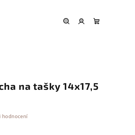
Hledat
Přihlášení
Nákupní
košík
ha na tašky 14x17,5
i hodnocení