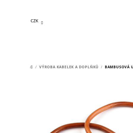
Přejít
na
obsah
CZK
/
VÝROBA KABELEK A DOPLŇKŮ
/
BAMBUSOVÁ U
DOMŮ