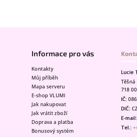
Z
á
Informace pro vás
Kont
p
a
Kontakty
Lucie
t
Můj příběh
Těšná 
Mapa serveru
í
718 00
E-shop VLUMI
IČ:
086
Jak nakupovat
DIČ:
CZ
Jak vrátit zboží
E-mail:
Doprava a platba
Tel.:
+
Bonusový systém