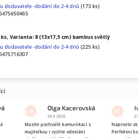
u dodavatele -dodání do 2-4 dnů
(173 ks)
6475650465
2 ks, Varianta: 8 (13x17,5 cm) bambus světlý
u dodavatele -dodání do 2-4 dnů
(225 ks)
6475716307
vá
Olga Kacerovská
I
OK
IK
 je 5 z 5 hvězdiček.
Hodnocení obchodu je 5 z 5 hvězdiček.
H
29.6.2026
2
tá
Musím pochválit komunikaci s
Naprosto sk
majitelkou i rychle odeslání
Perfektní k