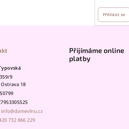
Přihlásit se
Přijímáme online
akt
platby
 Typovská
359/9
 Ostrava 18
50799
7953305525
info@damevlnu.cz
420 732 866 229